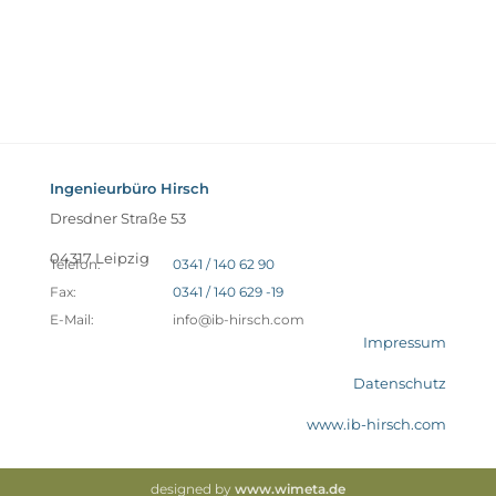
Ingenieurbüro Hirsch
Dresdner Straße 53
04317 Leipzig
Telefon:
0341 / 140 62 90
Fax:
0341 / 140 629 -19
E-Mail:
info@ib-hirsch.com
Impressum
Datenschutz
www.ib-hirsch.com
designed by
www.wimeta.de